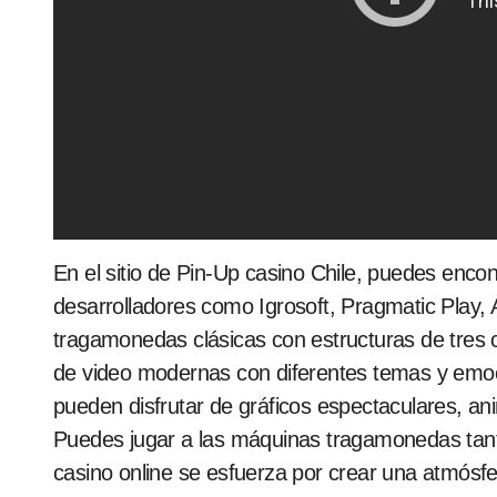
En el sitio de Pin-Up casino Chile, puedes enco
desarrolladores como Igrosoft, Pragmatic Play,
tragamonedas clásicas con estructuras de tres
de video modernas con diferentes temas y emoc
pueden disfrutar de gráficos espectaculares, a
Puedes jugar a las máquinas tragamonedas tant
casino online se esfuerza por crear una atmósfe