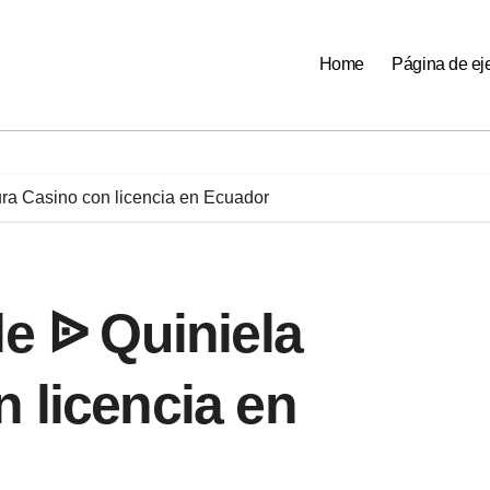
Home
Página de ej
ura Casino con licencia en Ecuador
le ᐉ Quiniela
 licencia en