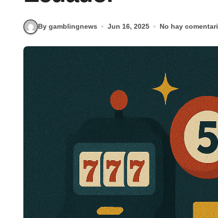
By gamblingnews
Jun 16, 2025
No hay comentar