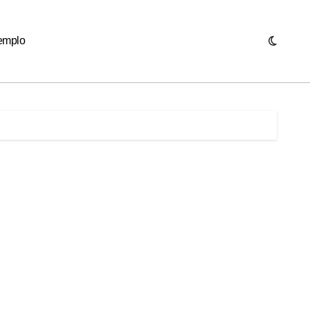
emplo