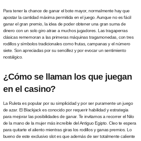
Para tener la chance de ganar el bote mayor, normalmente hay que
apostar la cantidad máxima permitida en el juego. Aunque no es fácil
ganar el gran premio, la idea de poder obtener una gran suma de
dinero con un solo giro atrae a muchos jugadores. Las tragaperras
clásicas rememoran a las primeras máquinas tragamonedas, con tres
rodillos y símbolos tradicionales como frutas, campanas y el número
siete. Son apreciadas por su sencillez y por evocar un sentimiento
nostálgico.
¿Cómo se llaman los que juegan
en el casino?
La Ruleta es popular por su simplicidad y por ser puramente un juego
de azar. El Blackjack es conocido por requerir habilidad y estrategia
para mejorar las posibilidades de ganar. Te invitamos a recorrer el Nilo
de la mano de la mujer más increíble del Antiguo Egipto. Cleo te espera
para quitarte el aliento mientras giras los rodillos y ganas premios. Lo
bueno de este exclusivo slot es que además de ser totalmente caliente