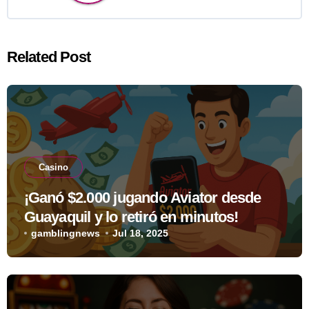
Related Post
Casino
¡Ganó $2.000 jugando Aviator desde
Guayaquil y lo retiró en minutos!
gamblingnews
Jul 18, 2025