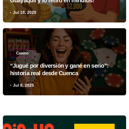
Guayaquil y lo retiró en minutos!
Jul 18, 2025
Casino
“Jugué por diversión y gané en serio”:
historia real desde Cuenca
Jul 8, 2025