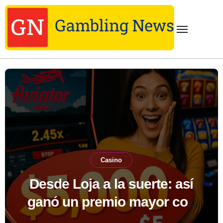
Skip
to
content
Casino
Desde Loja a la suerte: así
ganó un premio mayor con
solo $5