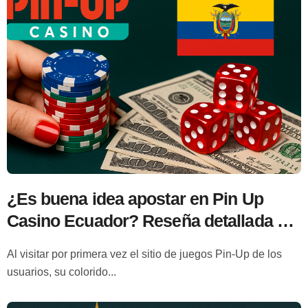
¿Es buena idea apostar en Pin Up
Casino Ecuador? Reseña detallada del
operador
Al visitar por primera vez el sitio de juegos Pin-Up de los
usuarios, su colorido...