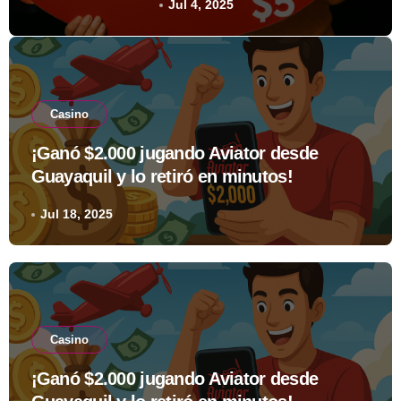
Jul 4, 2025
Casino
¡Ganó $2.000 jugando Aviator desde
Guayaquil y lo retiró en minutos!
Jul 18, 2025
Casino
¡Ganó $2.000 jugando Aviator desde